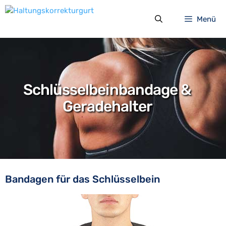
Zum
Inhalt
Menü
springen
Schlüsselbeinbandage &
Geradehalter
Bandagen für das Schlüsselbein