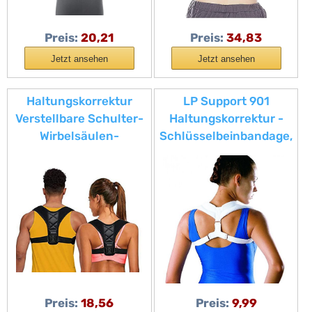
den Rücken
Preis:
20,21
Preis:
34,83
Jetzt ansehen
Jetzt ansehen
Haltungskorrektur
LP Support 901
Verstellbare Schulter-
Haltungskorrektur -
Wirbelsäulen-
Schlüsselbeinbandage,
Unterstützung
Größe:M, Farbe:weiss
Schlüsselbein-
Bandage
Rückenkorrektur, Hilfe
für Männer oder
Frauen Rücken-,
Nacken-und
Schulterschmerzen
Linderung (passend
Preis:
18,56
Preis:
9,99
für M-L)