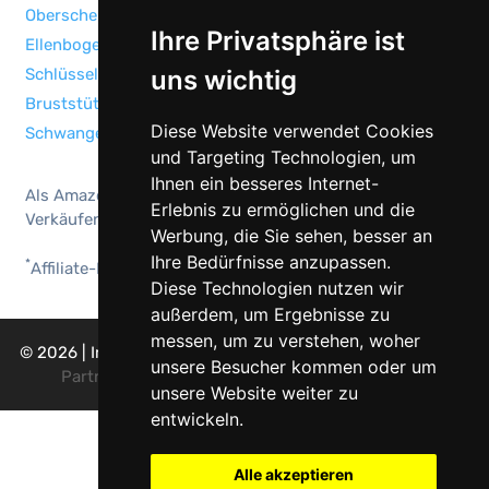
Oberschenkel & Hüftbandagen
Ihre Privatsphäre ist
Ellenbogenbandage & Ellenbogenschoner
uns wichtig
Schlüsselbeinbandage & Geradehalter
Bruststütze & Geradehalter BH für große Brüste
Diese Website verwendet Cookies
Schwangerschaftsgurt & Schwangerschafts Bauchband
und Targeting Technologien, um
Ihnen ein besseres Internet-
Als Amazon-Partner verdiene ich an qualifizierten
Erlebnis zu ermöglichen und die
Verkäufen.
Werbung, die Sie sehen, besser an
Ihre Bedürfnisse anzupassen.
*
Affiliate-Link zu Amazon
Diese Technologien nutzen wir
außerdem, um Ergebnisse zu
messen, um zu verstehen, woher
© 2026
|
Impressum
|
Datenschutzerklärung
|
Als Amazon-
unsere Besucher kommen oder um
Partner verdiene ich an qualifizierten Verkäufen.
unsere Website weiter zu
entwickeln.
Alle akzeptieren