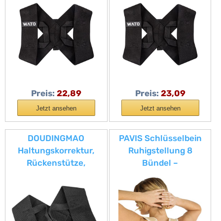
Trainingsgürtel,
Trainingsgürtel,
Schlüsselbeinbandage,
Schlüsselbeinbandage,
Leicht, Atmungsaktiv,
Leicht, Atmungsaktiv,
Einfach An, m
Einfach An, l
Preis:
22,89
Preis:
23,09
Jetzt ansehen
Jetzt ansehen
DOUDINGMAO
PAVIS Schlüsselbein
Haltungskorrektur,
Ruhigstellung 8
Rückenstütze,
Bündel –
Schlüsselbein-
Schlüsselbeinbandage
Bandage,
Herren/Damen
Haltungskorrektur,
verstellbar – Größe: S –
Geradehalter für
Haltungsgurt für