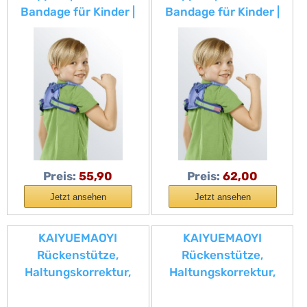
Bandage für Kinder |
Bandage für Kinder |
Schlüsselbeinbandage
Schlüsselbeinbandage
| individuell einstellbar
| individuell einstellbar
| Klettverschluss
| Klettverschluss
Preis:
55,90
Preis:
62,00
Jetzt ansehen
Jetzt ansehen
KAIYUEMAOYI
KAIYUEMAOYI
Rückenstütze,
Rückenstütze,
Haltungskorrektur,
Haltungskorrektur,
Schulterstützgürtel,
Schulterstützgürtel,
Wirbelsäulenkorrektur,
Wirbelsäulenkorrektur,