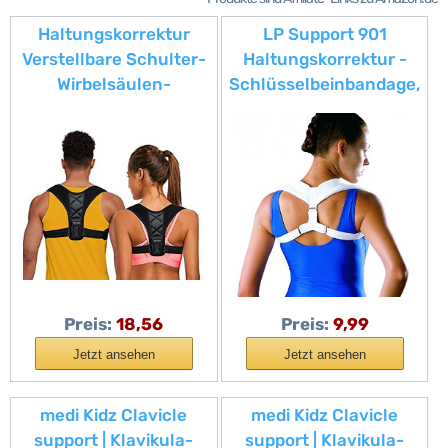
Haltungskorrektur
LP Support 901
Verstellbare Schulter-
Haltungskorrektur -
Wirbelsäulen-
Schlüsselbeinbandage,
Unterstützung
Größe:M, Farbe:weiss
Schlüsselbein-
Bandage
Rückenkorrektur, Hilfe
für Männer oder
Frauen Rücken-,
Nacken-und
Schulterschmerzen
Linderung (passend
Preis:
18,56
Preis:
9,99
für M-L)
Jetzt ansehen
Jetzt ansehen
medi Kidz Clavicle
medi Kidz Clavicle
support | Klavikula-
support | Klavikula-