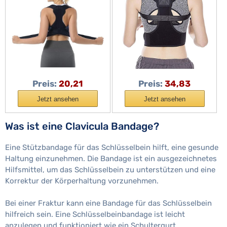
Rückenbandage zur
Obere Rückenbandage
Unterstützung des
Korrektur Rückenmark
Schlüsselbeins,
Haltungsstütze
Physiotherapie-
Schwarz Medium (M)
Haltungsbandage for
Little Surprise
den Rücken
Preis:
20,21
Preis:
34,83
Jetzt ansehen
Jetzt ansehen
Was ist eine Clavicula Bandage?
Eine Stützbandage für das Schlüsselbein hilft, eine gesunde
Haltung einzunehmen. Die Bandage ist ein ausgezeichnetes
Hilfsmittel, um das Schlüsselbein zu unterstützen und eine
Korrektur der Körperhaltung vorzunehmen.
Bei einer Fraktur kann eine Bandage für das Schlüsselbein
hilfreich sein. Eine Schlüsselbeinbandage ist leicht
anzulegen und funktioniert wie ein Schultergurt.