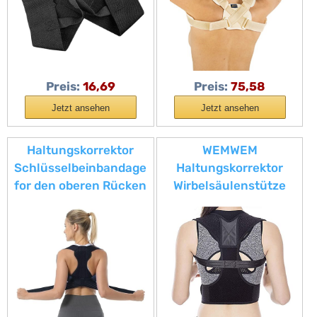
Damen und Herren
Brüche und
Verstauchungen –
bequem, atmungsaktiv,
hergestellt in Italien
Preis:
16,69
Preis:
75,58
Jetzt ansehen
Jetzt ansehen
Haltungskorrektor
WEMWEM
Schlüsselbeinbandage
Haltungskorrektor
for den oberen Rücken
Wirbelsäulenstütze
for Damen und Herren,
Schlüsselbeinbandage
verstellbare obere
Rückenkorrektur
Rückenbandage zur
Obere Rückenbandage
Unterstützung des
Korrektur Rückenmark
Schlüsselbeins,
Haltungsstütze
Physiotherapie-
Schwarz Medium (M)
Haltungsbandage for
Little Surprise