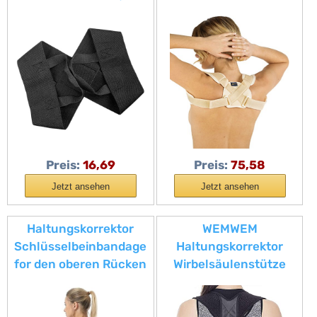
Schlüsselbein-
Schlüsselbeinbandage
Bandage,
Herren/Damen
Haltungskorrektur,
verstellbar – Größe: S –
Geradehalter für
Haltungsgurt für
Damen und Herren
Brüche und
Verstauchungen –
bequem, atmungsaktiv,
hergestellt in Italien
Preis:
16,69
Preis:
75,58
Jetzt ansehen
Jetzt ansehen
Haltungskorrektor
WEMWEM
Schlüsselbeinbandage
Haltungskorrektor
for den oberen Rücken
Wirbelsäulenstütze
for Damen und Herren,
Schlüsselbeinbandage
verstellbare obere
Rückenkorrektur