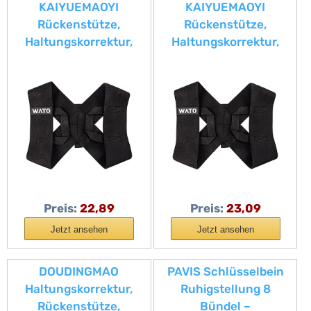
KAIYUEMAOYI
KAIYUEMAOYI
Rückenstütze,
Rückenstütze,
Haltungskorrektur,
Haltungskorrektur,
Schulterstützgürtel,
Schulterstützgürtel,
Wirbelsäulenkorrektur,
Wirbelsäulenkorrektur,
Trainingsgürtel,
Trainingsgürtel,
Schlüsselbeinbandage,
Schlüsselbeinbandage,
Leicht, Atmungsaktiv,
Leicht, Atmungsaktiv,
Einfach An, m
Einfach An, l
Preis:
22,89
Preis:
23,09
Jetzt ansehen
Jetzt ansehen
DOUDINGMAO
PAVIS Schlüsselbein
Haltungskorrektur,
Ruhigstellung 8
Rückenstütze,
Bündel –